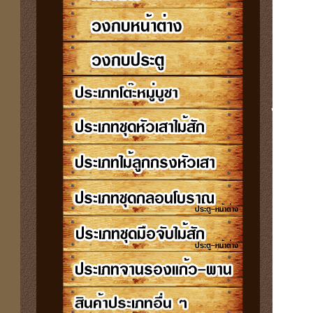
ชาย,ฉ
ฉลุรา
สัก,ร
ราวบั
ไม้,ล
ทองะ,
บูชา,
บูชาถ