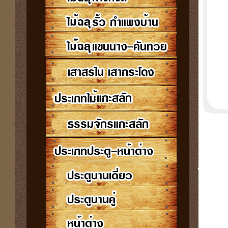
ไม้,ฉ
สักทอ
มิติ,